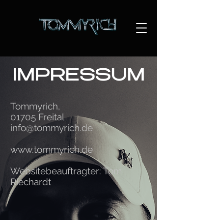
IMPRESSUM
Tommyrich,
01705 Freital
info@tommyrich.de
www.tommyrich.de
Websitebeauftragter: Tom
Riechardt